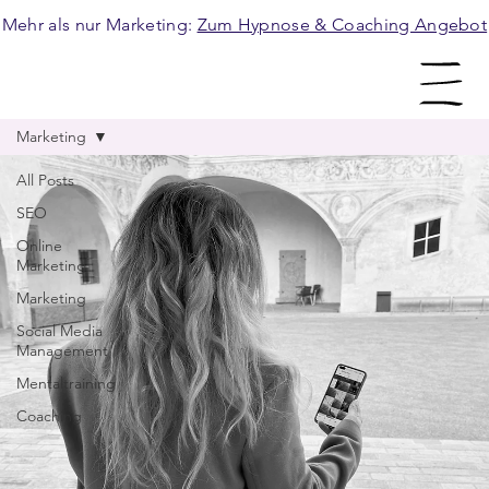
Mehr als nur Marketing:
Zum Hypnose & Coaching Angebot
Marketing
All Posts
SEO
Online
Marketing
Marketing
Social Media
Management
Mentaltraining
Coaching