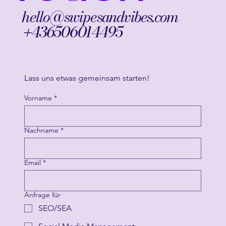
TOUCH
hello@swipesandvibes.com
436506014495
+
Lass uns etwas gemeinsam starten!
Vorname
*
Nachname
*
Email
*
Anfrage für