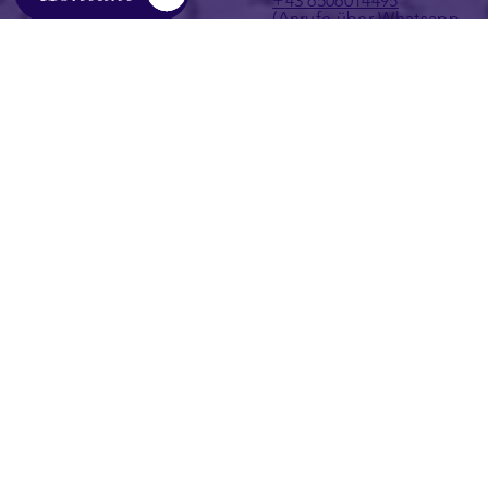
hello@swipesandvibes.c
Kontakt
om
+
43 6506014495
(Anrufe über Whatsapp
bevorzugt)