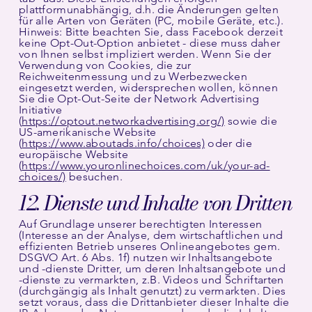
plattformunabhängig, d.h. die Änderungen gelten
für alle Arten von Geräten (PC, mobile Geräte, etc.).
Hinweis: Bitte beachten Sie, dass Facebook derzeit
keine Opt-Out-Option anbietet - diese muss daher
von Ihnen selbst impliziert werden. Wenn Sie der
Verwendung von Cookies, die zur
Reichweitenmessung und zu Werbezwecken
eingesetzt werden, widersprechen wollen, können
Sie die Opt-Out-Seite der Network Advertising
Initiative
(
https://optout.networkadvertising.org/)
sowie die
US-amerikanische Website
(
https://www.aboutads.info/choices)
oder die
europäische Website
(
https://www.youronlinechoices.com/uk/your-ad-
choices/)
besuchen.
12. Dienste und Inhalte von Dritten
Auf Grundlage unserer berechtigten Interessen
(Interesse an der Analyse, dem wirtschaftlichen und
effizienten Betrieb unseres Onlineangebotes gem.
DSGVO Art. 6 Abs. 1f) nutzen wir Inhaltsangebote
und -dienste Dritter, um deren Inhaltsangebote und
-dienste zu vermarkten, z.B. Videos und Schriftarten
(durchgängig als Inhalt genutzt) zu vermarkten. Dies
setzt voraus, dass die Drittanbieter dieser Inhalte die