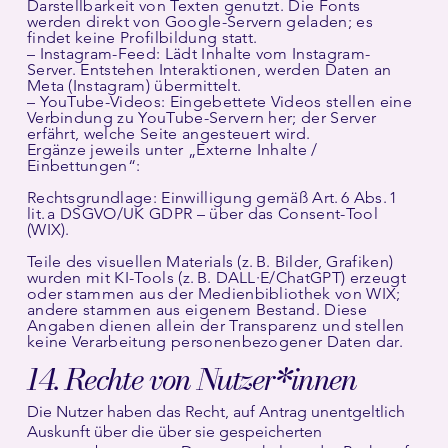
Darstellbarkeit von Texten genutzt. Die Fonts
werden direkt von Google-Servern geladen; es
findet keine Profilbildung statt.
– Instagram-Feed: Lädt Inhalte vom Instagram-
Server. Entstehen Interaktionen, werden Daten an
Meta (Instagram) übermittelt.
– YouTube-Videos: Eingebettete Videos stellen eine
Verbindung zu YouTube-Servern her; der Server
erfährt, welche Seite angesteuert wird.
Ergänze jeweils unter „Externe Inhalte /
Einbettungen“:
Rechtsgrundlage: Einwilligung gemäß Art. 6 Abs. 1
lit. a DSGVO/UK GDPR – über das Consent-Tool
(WIX).
Teile des visuellen Materials (z. B. Bilder, Grafiken)
wurden mit KI-Tools (z. B. DALL·E/ChatGPT) erzeugt
oder stammen aus der Medienbibliothek von WIX;
andere stammen aus eigenem Bestand. Diese
Angaben dienen allein der Transparenz und stellen
keine Verarbeitung personenbezogener Daten dar.
14. Rechte von Nutzer*innen
Die Nutzer haben das Recht, auf Antrag unentgeltlich
Auskunft über die über sie gespeicherten