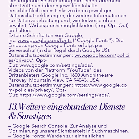
Die folgende Beschreibung gibt einen Überblick
über Dritte und deren jeweilige Inhalte,
einschließlich eines Links zu deren jeweiligen
Datenschutzerklärungen, die weitere Informationen
zur Datenverarbeitung und, wie teilweise oben
erwähnt, Widerspruchsmöglichkeiten (sog. Opt-Out)
enthalten:
Externe Schriftarten von Google,
Inc.
www.google.com/fonts
("Google Fonts"). Die
Einbettung von Google Fonts erfolgt per
Serveraufruf (in der Regel durch Google US).
Datenschutzbestimmungen:
www.google.com/polici
es/privacy/,
Opt-
Out:
www.google.com/settings/ads/.
Videos von der Plattform "YouTube" des
Drittanbieters Google Inc. 1600 Amphitheatre
Parkway, Mountain View, CA 94043, USA.
Datenschutzbestimmungen:
https://www.google.co
m/policies/privacy/,
Opt-
Out:
https://www.google.com/settings/ads/.
13.Weitere eingebundene Dienste
& Sonstiges
– Google Search Console: Zur Analyse und
Optimierung unserer Sichtbarkeit in Suchmaschinen.
– Google Fonts: Werden zur einheitlichen