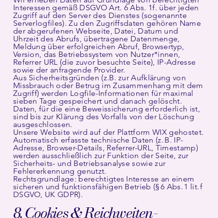
Interessen gemäß DSGVO Art. 6 Abs. 1f. über jeden
Zugriff auf den Server des Dienstes (sogenannte
Serverlogfiles). Zu den Zugriffsdaten gehören Name
der abgerufenen Webseite, Datei, Datum und
Uhrzeit des Abrufs, übertragene Datenmenge,
Meldung über erfolgreichen Abruf, Browsertyp,
Version, das Betriebssystem von Nutzer*innen,
Referrer URL (die zuvor besuchte Seite), IP-Adresse
sowie der anfragende Provider.
Aus Sicherheitsgründen (z.B. zur Aufklärung von
Missbrauch oder Betrug im Zusammenhang mit dem
Zugriff) werden Logfile-Informationen für maximal
sieben Tage gespeichert und danach gelöscht.
Daten, für die eine Beweissicherung erforderlich ist,
sind bis zur Klärung des Vorfalls von der Löschung
ausgeschlossen.
Unsere Website wird auf der Plattform WIX gehostet.
Automatisch erfasste technische Daten (z. B. IP-
Adresse, Browser-Details, Referrer-URL, Timestamp)
werden ausschließlich zur Funktion der Seite, zur
Sicherheits- und Betriebsanalyse sowie zur
Fehlererkennung genutzt.
Rechtsgrundlage: berechtigtes Interesse an einem
sicheren und funktionsfähigen Betrieb (§ 6 Abs. 1 lit. f
DSGVO, UK GDPR).
8. Cookies & Reichweiten-