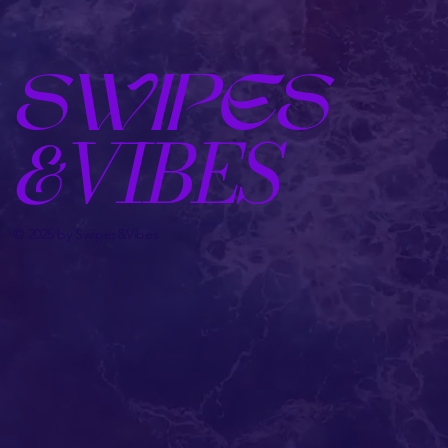
Optimal, wenn Interesse an einem Coaching besteht und
noch genauere Infos erfragt werden möchten.
SWIPES
VIBES
&
© 2025 by Swipes&Vibes
Umbuchung & Kündigung
Umbuchung/Stornierung: Bis 24 Stunden vor Termin
kostenlos möglich.
Kurzfristige Absage: Bei Absagen innerhalb von 24
Stunden wird 50 % der Anzahlung einbehalten.
Nicht abgesagte Erstgespräche: Wird ein Erstgespräch